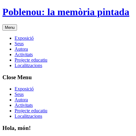
Skip
Poblenou: la memòria pintada
to
content
Menu
Exposició
Seus
Autora
Activitats
Projecte educatiu
Localitzacions
Close Menu
Exposició
Seus
Autora
Activitats
Projecte educatiu
Localitzacions
Hola, món!